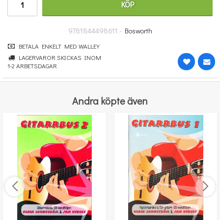
KÖP
100 kr
KÖP
9781844498611 -
Bosworth
BETALA ENKELT MED WALLEY
LAGERVAROR SKICKAS INOM
1-2 ARBETSDAGAR
Andra köpte även