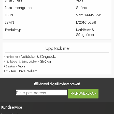
Instrument
Violin
Instrumentgrupp
Stråkar
ISBN
9781844498611
ISMN
M201615288
Produkttyp
Notböcker &
Sångböcker
Upptäck mer
Notböcker & Sångböcker
Notlagret »
Stråkar
Notböcker & Sångböcker »
Violin
Stråkar »
Ten Have, Willem
T »
Anmäl dig till nyhetsbrevet!
Kundservice