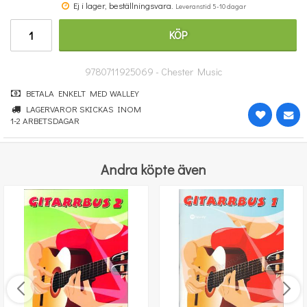
Ej i lager, beställningsvara.
Leveranstid 5-10 dagar
251 kr
KÖP
KÖP
9780711925069 - Chester Music
BETALA ENKELT MED WALLEY
LAGERVAROR SKICKAS INOM
1-2 ARBETSDAGAR
Andra köpte även