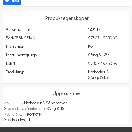
Tipsa
Produktegenskaper
Artikelnummer
123147
EAN/ISBN/ISMN
9780711925069
Instrument
Kör
Instrumentgrupp
Sång & Kör
ISBN
9780711925069
Produkttyp
Notböcker &
Sångböcker
Upptäck mer
Notböcker & Sångböcker
Notlagret »
Sång & Kör
Notböcker & Sångböcker »
Körnoter
Sång & Kör »
Beatles, The
B »