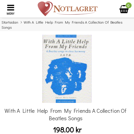
0
MENY
Startsidan
With A Little Help From My Friends A Collection Of Beatles
Songs
×
Missa inte detta...
With A Little Help From My Friends A Collection Of
Beatles Songs
198.00 kr
Povel vid pianot