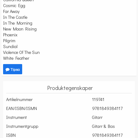
Cosmic Egg
Far Away
In The Castle
In The Morning
New Moon Rising
Phoenix
Pilgrim
Sundial
Violence Of The Sun
White Feather
Tipsa
Produktegenskaper
Artikelnummer
119741
EAN/ISBN/ISMN
9781849384117
Instrument
Gitarr
Instrumentgrupp
Gitarr & Bas
ISBN
9781849384117