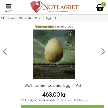
0
MENY
Startsidan
Wolfmother: Cosmic Egg - TAB
×
Missa inte detta...
Wolfmother: Cosmic Egg - TAB
463.00 kr
Benjamin Britten: Simple Symphony For String Orchestra - Study Score
Ej i lager, beställningsvara.
Leveranstid 16-24 dagar