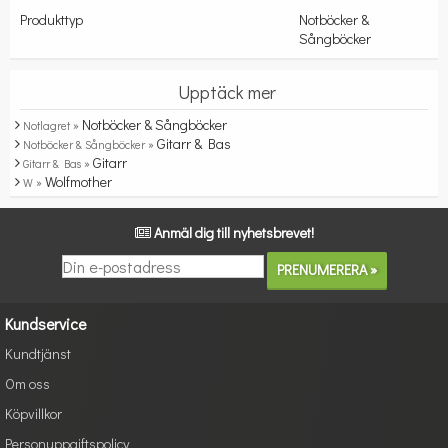
Produkttyp
Notböcker &
Sångböcker
Upptäck mer
Notböcker & Sångböcker
Notlagret »
Gitarr & Bas
Notböcker & Sångböcker »
Gitarr
Gitarr & Bas »
Wolfmother
W »
Anmäl dig till nyhetsbrevet!
Kundservice
Kundtjänst
Om oss
Köpvillkor
Personuppgiftspolicy