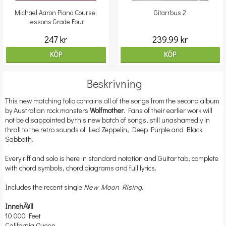
Michael Aaron Piano Course:
Gitarrbus 2
Lessons Grade Four
247 kr
239.99 kr
KÖP
KÖP
Beskrivning
This new matching folio contains all of the songs from the second album
by Australian rock monsters
Wolfmother
. Fans of their earlier work will
not be disappointed by this new batch of songs, still unashamedly in
thrall to the retro sounds of Led Zeppelin, Deep Purple and Black
Sabbath.
Every riff and solo is here in standard notation and Guitar tab, complete
with chord symbols, chord diagrams and full lyrics.
Includes the recent single
New Moon Rising
.
InnehÃ¥ll
10 000 Feet
California Queen