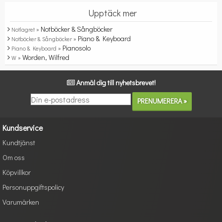
Upptäck mer
Notböcker & Sångböcker
Notlagret »
Piano & Keyboard
Notböcker & Sångböcker »
Pianosolo
Piano & Keyboard »
Worden, Wilfred
W »
Anmäl dig till nyhetsbrevet!
Kundservice
Kundtjänst
Om oss
Köpvillkor
Personuppgiftspolicy
Varumärken