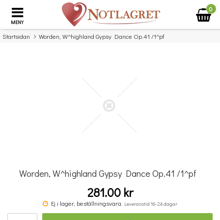
0
MENY
Startsidan
Worden, W^highland Gypsy Dance Op.41 /1^pf
×
Missa inte detta...
Worden, W^highland Gypsy Dance Op.41 /1^pf
281.00 kr
Povel vid pianot
Ej i lager, beställningsvara.
Leveranstid 16-24 dagar