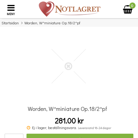
0
MENY
Startsidan
Worden, W^miniature Op.18/2^pf
×
Missa inte detta...
Worden, W^miniature Op.18/2^pf
281.00 kr
Double Bass Quartets
Ej i lager, beställningsvara.
Leveranstid 16-24 dagar