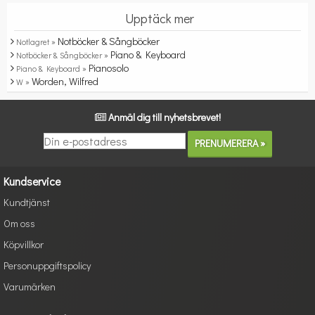
Upptäck mer
Notböcker & Sångböcker
Notlagret »
Piano & Keyboard
Notböcker & Sångböcker »
Pianosolo
Piano & Keyboard »
Worden, Wilfred
W »
Anmäl dig till nyhetsbrevet!
Kundservice
Kundtjänst
Om oss
Köpvillkor
Personuppgiftspolicy
Varumärken