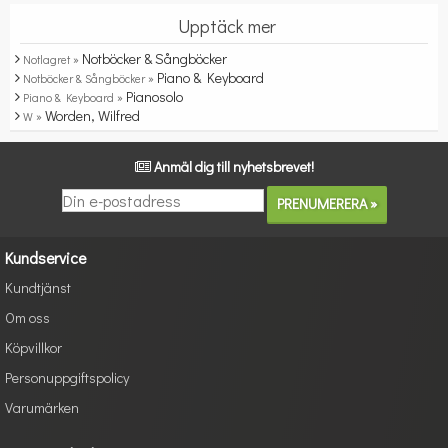
Upptäck mer
Notböcker & Sångböcker
Notlagret »
Piano & Keyboard
Notböcker & Sångböcker »
Pianosolo
Piano & Keyboard »
Worden, Wilfred
W »
Anmäl dig till nyhetsbrevet!
Kundservice
Kundtjänst
Om oss
Köpvillkor
Personuppgiftspolicy
Varumärken