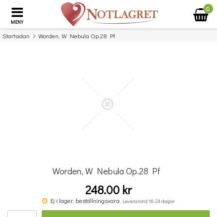
0
MENY
Startsidan
Worden, W Nebula Op.28 Pf
×
Missa inte detta...
Worden, W Nebula Op.28 Pf
248.00 kr
Povel vid pianot
Ej i lager, beställningsvara.
Leveranstid 16-24 dagar