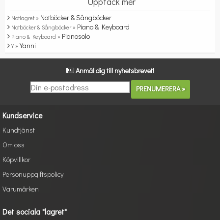
Upptäck mer
Notböcker & Sångböcker
Notlagret »
Piano & Keyboard
Notböcker & Sångböcker »
Pianosolo
Piano & Keyboard »
Yanni
Y »
Anmäl dig till nyhetsbrevet!
Kundservice
Kundtjänst
Om oss
Köpvillkor
Personuppgiftspolicy
Varumärken
Det sociala "lagret"