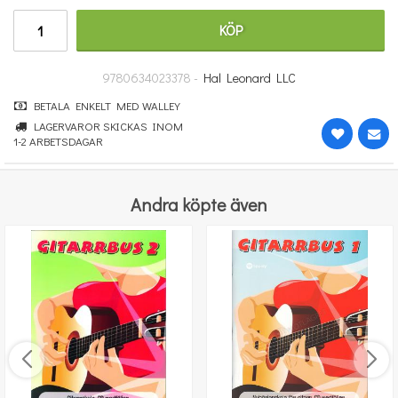
670 kr
KÖP
KÖP
9780634023378 -
Hal Leonard LLC
BETALA ENKELT MED WALLEY
LAGERVAROR SKICKAS INOM
1-2 ARBETSDAGAR
Andra köpte även