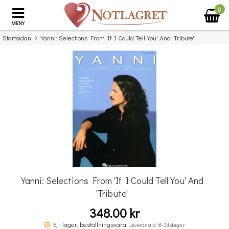
0
MENY
Startsidan
Yanni: Selections From 'If I Could Tell You' And 'Tribute'
×
Missa inte detta...
Yanni: Selections From 'If I Could Tell You' And
'Tribute'
348.00 kr
Komplett Sångteknik - svenska (Cathrine Sadolin)
Ej i lager, beställningsvara.
Leveranstid 16-24 dagar