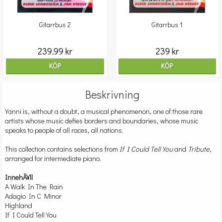
Gitarrbus 2
Gitarrbus 1
239.99 kr
239 kr
KÖP
KÖP
Beskrivning
Yanni is, without a doubt, a musical phenomenon, one of those rare
artists whose music defies borders and boundaries, whose music
speaks to people of all races, all nations.
This collection contains selections from
If I Could Tell You
and
Tribute
,
arranged for intermediate piano.
InnehÃ¥ll
A Walk In The Rain
Adagio In C Minor
Highland
If I Could Tell You