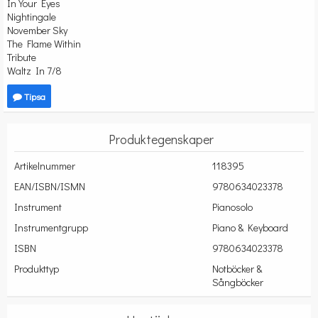
In Your Eyes
Nightingale
November Sky
The Flame Within
Tribute
Waltz In 7/8
Tipsa
Produktegenskaper
Artikelnummer
118395
EAN/ISBN/ISMN
9780634023378
Instrument
Pianosolo
Instrumentgrupp
Piano & Keyboard
ISBN
9780634023378
Produkttyp
Notböcker &
Sångböcker