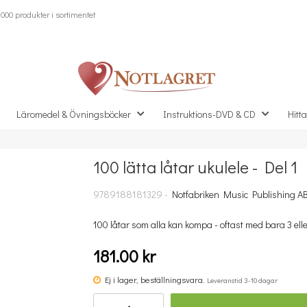
000 produkter i sortimentet
Läromedel & Övningsböcker
Instruktions-DVD & CD
Hitta
100 lätta låtar ukulele - Del 1
Missa inte detta...
9789188181329 -
Notfabriken Music Publishing A
100 låtar som alla kan kompa - oftast med bara 3 eller
181.00 kr
Ej i lager, beställningsvara.
Leveranstid 3-10 dagar