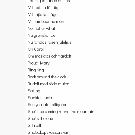
Låt mig få tända ett ljus
Mitt bästa för dig
Mitt hjärtas fågel
Mr Tambourine man
No matter what
Nu grönskar det
Nu tändas tusen juleljus
Oh Carol
Om maskros och tjärdoft
Proud Mary
Ring ring
Rock around the clock
Rudolf med röda mulen
Sailing
Sankta Lucia
See you later alligator
She´ll be coming round the mountain
She´s the one
Sill i dill
Snabbköpskassörskan