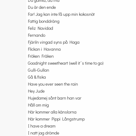
Du gamla, du fria
Du är den ende
Far! Jag kan inte få upp min kokosnöt
Fattig bonddräng
Feliz Navidad
Fernando
Fjäriln vingad syns på Haga
Flickan i Havanna
Fröken Fräken
Goodnight sweetheart (well it´s time to go)
Gulli-Gullan
Gå & fiska
Have you ever seen the rain
Hey Jude
Hujedamej sånt barn han var
Håll om mig
Här kommer alla känslorna
Här kommer Pippi Långstrump
I have a dream
I natt jag drömde