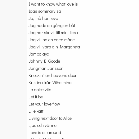
I want to know what love is
Idas sommarvisa
Ja, må han leva
Jag hade en gång en båt
Jag har skrivit till min flicka
Jag vill ha en egen måne
Jag vill vara din Margareta
Jambalaya
Johnny B. Goode
Jungman Jansson
Knockin´ on heavens door
Kristina från Vilhelmina
La dolce vita
Let it be
Let your love flow
Lille katt
Living next door to Alice
Ljus och värme
Love is all around