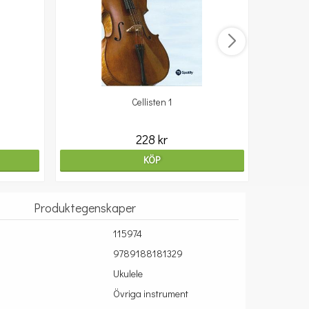
Cellisten 1
10
228 kr
KÖP
Produktegenskaper
115974
9789188181329
Ukulele
Övriga instrument