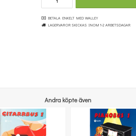
BETALA ENKELT MED WALLEY
LAGERVAROR SKICKAS INOM 1-2 ARBETSDAGAR
100 lätta låtar piano/keyboard - Del 1
189 kr
KÖP
Andra köpte även