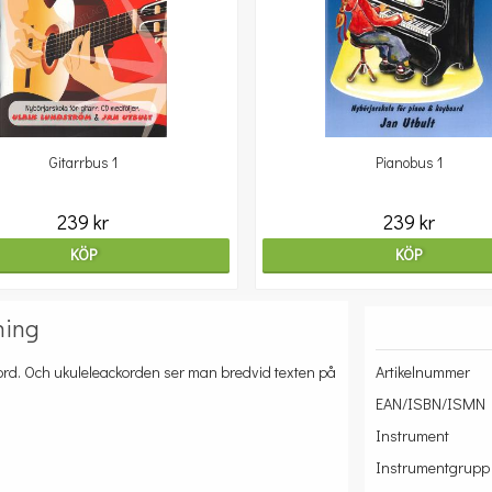
Gitarrbus 1
Pianobus 1
239 kr
239 kr
KÖP
KÖP
ning
kord. Och ukuleleackorden ser man bredvid texten på
Artikelnummer
EAN/ISBN/ISMN
Instrument
Instrumentgrupp