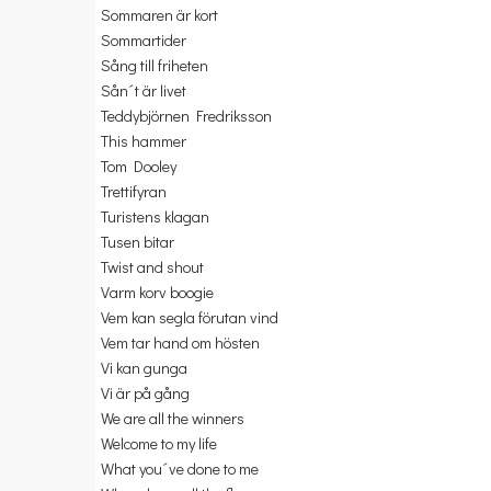
Sommaren är kort
Sommartider
Sång till friheten
Sån´t är livet
Teddybjörnen Fredriksson
This hammer
Tom Dooley
Trettifyran
Turistens klagan
Tusen bitar
Twist and shout
Varm korv boogie
Vem kan segla förutan vind
Vem tar hand om hösten
Vi kan gunga
Vi är på gång
We are all the winners
Welcome to my life
What you´ve done to me