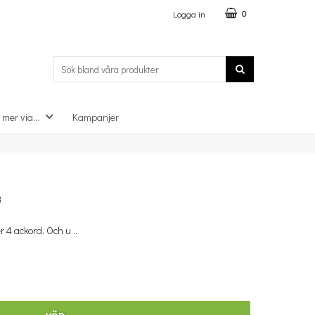
Logga in
0
 mer via...
Kampanjer
×
B
 4 ackord. Och u ..