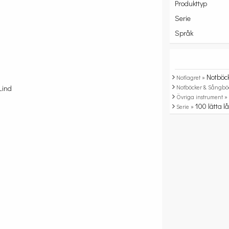
Produkttyp
Serie
Språk
Notböc
Notlagret »
Notböcker & Sångbö
Lind
Övriga instrument 
100 lätta l
Serie »