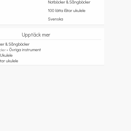
Notböcker & Sångböcker
100 lätta låtar ukulele
Svenska
Upptäck mer
ker & Sångböcker
Övriga instrument
cker »
Ukulele
»
åtar ukulele