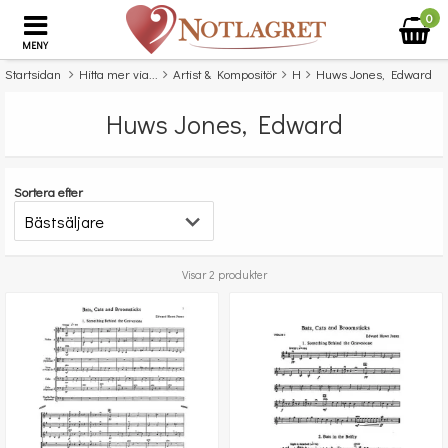
0
MENY
Startsidan
Hitta mer via...
Artist & Kompositör
H
Huws Jones, Edward
Huws Jones, Edward
Sortera efter
Visar 2 produkter