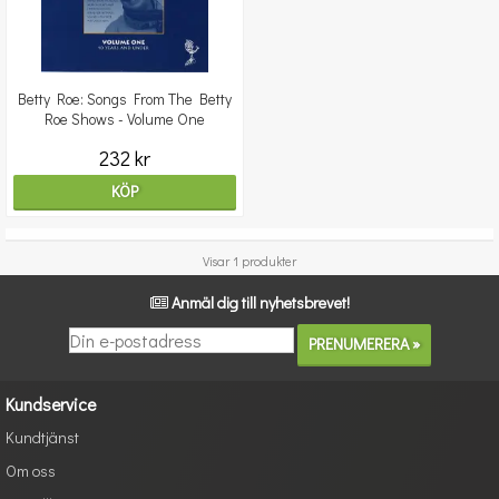
Betty Roe: Songs From The Betty
Roe Shows - Volume One
232 kr
KÖP
Visar 1 produkter
Anmäl dig till nyhetsbrevet!
Kundservice
Kundtjänst
Om oss