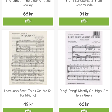
The Lark In The Clear Air (Alec
Franz Schubert: Air From
Rowley)
Rosamunde
66 kr
91 kr
KÖP
KÖP
Lady John Scott: Think On Me (2-
Ding! Dong! Merrily On High (Arr.
Part/Piano)
Henry Geehl)
49 kr
66 kr
KÖP
KÖP