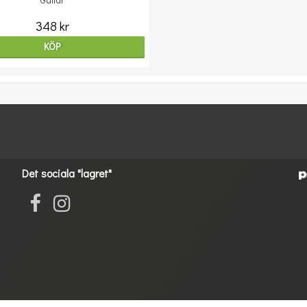
Guitar
348 kr
KÖP
Det sociala "lagret"