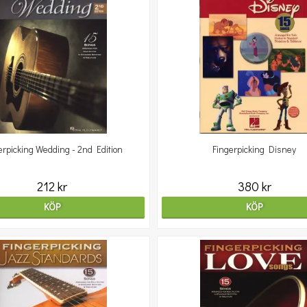
erpicking Wedding - 2nd Edition
Fingerpicking Disney
212 kr
380 kr
KÖP
KÖP