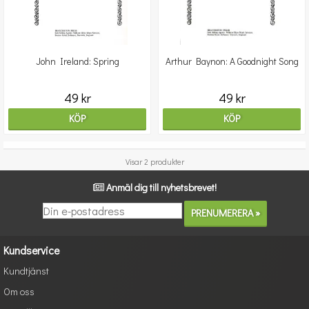
John Ireland: Spring
Arthur Baynon: A Goodnight Song
49 kr
49 kr
KÖP
KÖP
Visar 2 produkter
Anmäl dig till nyhetsbrevet!
Kundservice
Kundtjänst
Om oss