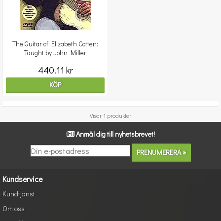
The Guitar of Elizabeth Cotten:
Taught by John Miller
440.11 kr
KÖP
Visar 1 produkter
Anmäl dig till nyhetsbrevet!
Kundservice
Kundtjänst
Om oss