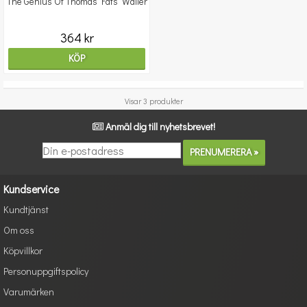
The Genius Of Thomas 'Fats' Waller
364 kr
KÖP
Visar 3 produkter
Anmäl dig till nyhetsbrevet!
Kundservice
Kundtjänst
Om oss
Köpvillkor
Personuppgiftspolicy
Varumärken