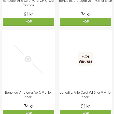
Benedito: Arte Coral Vol 3 V.H O V.M.
Benedito Arte Coral Vol 4 V.B for choir
for choir
91 kr
74 kr
KÖP
KÖP
Benetido: Arte Coral Vol 5 V.B. for
Benedito: Arte Coral Vol 6 for V.M. for
choir
choir
74 kr
91 kr
KÖP
KÖP