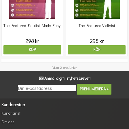
The Featured Flautist Made Easy!
The Featured Violinist
298 kr
298 kr
KÖP
KÖP
Visar 2 produkter
Anmäl dig till nyhetsbrevet!
Kundservice
Kundtjänst
Om oss