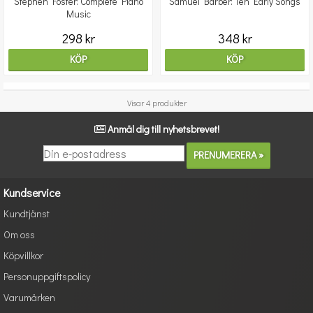
Stephen Foster: Complete Piano
Samuel Barber: Ten Early Songs
Music
298 kr
348 kr
KÖP
KÖP
Visar 4 produkter
Anmäl dig till nyhetsbrevet!
Kundservice
Kundtjänst
Om oss
Köpvillkor
Personuppgiftspolicy
Varumärken