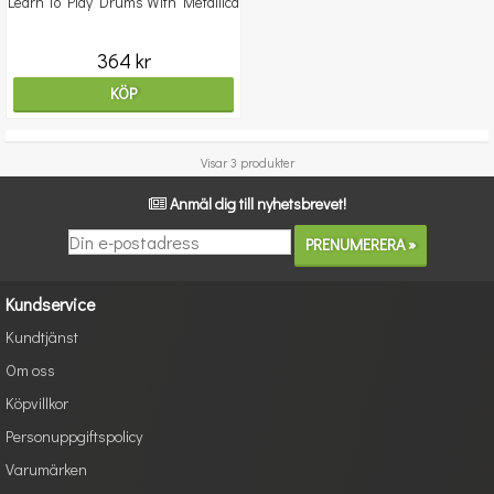
Learn To Play Drums With Metallica
364 kr
KÖP
Visar 3 produkter
Anmäl dig till nyhetsbrevet!
Kundservice
Kundtjänst
Om oss
Köpvillkor
Personuppgiftspolicy
Varumärken