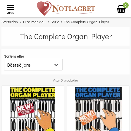
0
MENY
Startsidan
Hitta mer via...
Serie
The Complete Organ Player
The Complete Organ Player
Sortera efter
Visar 5 produkter