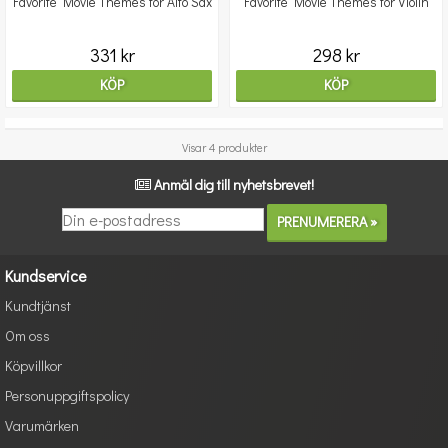
Favorite Movie Themes for Alto Sax
Favorite Movie Themes for Violin
331 kr
298 kr
KÖP
KÖP
Visar 4 produkter
Anmäl dig till nyhetsbrevet!
Kundservice
Kundtjänst
Om oss
Köpvillkor
Personuppgiftspolicy
Varumärken