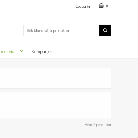
Logga in
0
 mer via...
Kampanjer
Visar 2 produkter