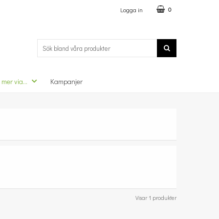
Logga in
0
 mer via...
Kampanjer
Visar 1 produkter