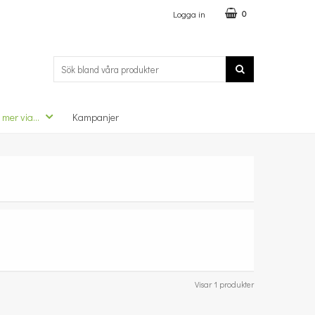
Logga in
0
 mer via...
Kampanjer
Visar 1 produkter