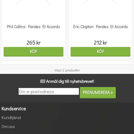
Phil Collins: Paroles Et Accords
Eric Clapton: Paroles Et Accords
265 kr
212 kr
KÖP
KÖP
Visar 2 produkter
Anmäl dig till nyhetsbrevet!
Kundservice
Kundtjänst
Om oss