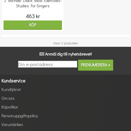
J. Michael Diack: Vocal Exercises-
Studies For Singers
463 kr
KÖP
Visar 3 produkter
Anmäl dig till nyhetsbrevet!
Kundservice
Kundtjänst
Om oss
Köpvillkor
Personuppgiftspolicy
Varumärken