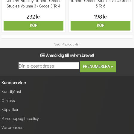
Dorothy Bradley: Tuneful Graded
Tuneful Graded Studies Vol.4 Grade
Studies Volume 3 - Grade 3 To 4
5 To 6
232 kr
198 kr
KÖP
KÖP
Visar 4 produkter
Anmäl dig till nyhetsbrevet!
Kundservice
Kundtjänst
Om oss
Köpvillkor
Personuppgiftspolicy
Varumärken