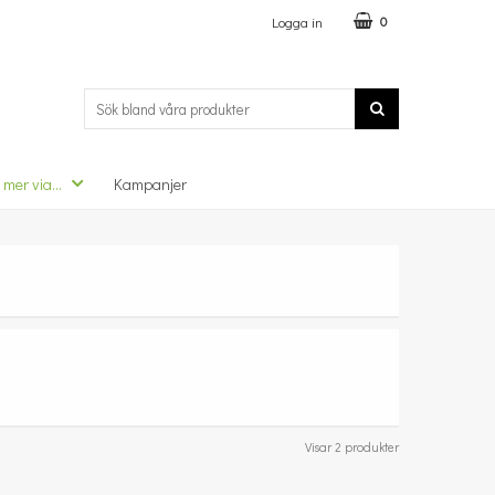
Logga in
0
 mer via...
Kampanjer
Visar 2 produkter