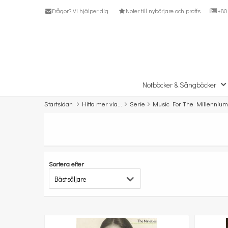
Frågor? Vi hjälper dig
Noter till nybörjare och proffs
+80 
Notböcker & Sångböcker
Startsidan
Hitta mer via...
Serie
Music For The Millennium
Sortera efter