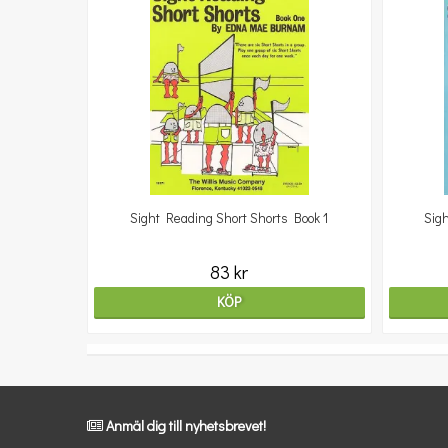
Sight Reading Short Shorts Book 1
Sig
83 kr
KÖP
Anmäl dig till nyhetsbrevet!