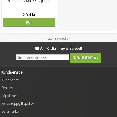
The Guitar Music Of Argentina
364 kr
KÖP
Visar 3 produkter
Anmäl dig till nyhetsbrevet!
Kundservice
Kundtjänst
Om oss
Köpvillkor
Personuppgiftspolicy
Varumärken