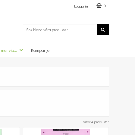
Logga in
0
 mer via...
Kampanjer
Visar 4 produkter