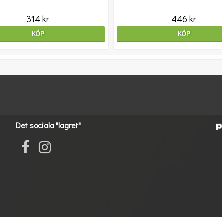
314 kr
446 kr
KÖP
KÖP
Det sociala "lagret"