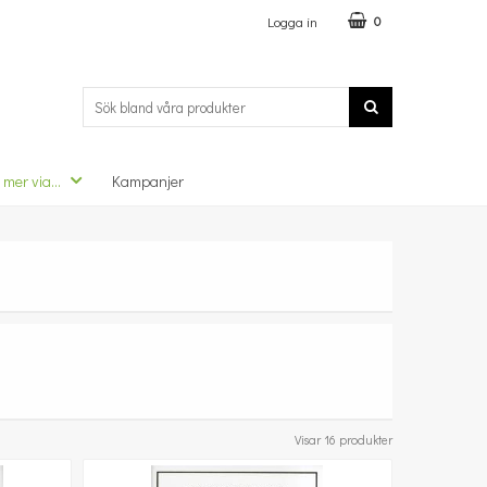
Logga in
0
 mer via...
Kampanjer
Visar 16 produkter