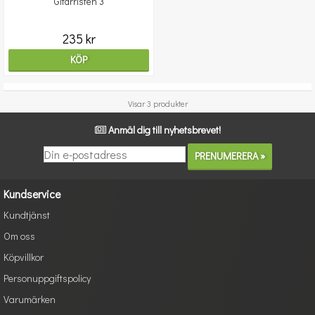
Gitarristen 3
235 kr
KÖP
Visar 3 produkter
Anmäl dig till nyhetsbrevet!
Kundservice
Kundtjänst
Om oss
Köpvillkor
Personuppgiftspolicy
Varumärken