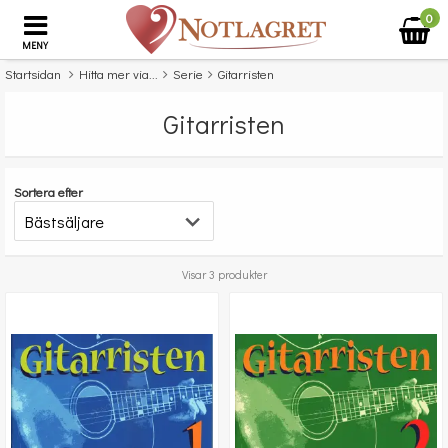
0
MENY
Startsidan
Hitta mer via...
Serie
Gitarristen
Gitarristen
Sortera efter
Visar 3 produkter