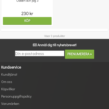
Oboen och jag 3
230 kr
KÖP
Visar 3 produkter
Anmäl dig till nyhetsbrevet!
Kundservice
Kundtjänst
Om oss
Köpvillkor
Personuppgiftspolicy
Varumärken