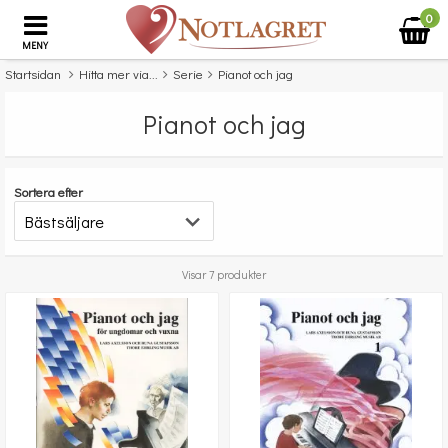
0
MENY
Startsidan
Hitta mer via...
Serie
Pianot och jag
Pianot och jag
Sortera efter
Visar 7 produkter