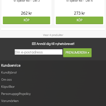
Vi spelar fiol - Del 3
Vi spelar fiol - Del 4
262 kr
273 kr
KÖP
KÖP
Visar 4 produkter
Anmäl dig till nyhetsbrevet!
Kundservice
Kundtjänst
Om oss
Köpvillkor
Personuppgiftspolicy
Varumärken