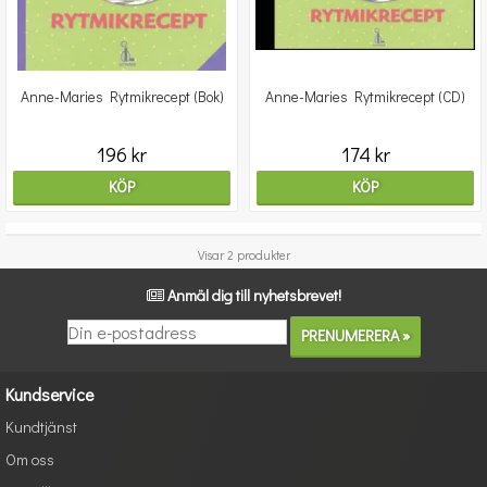
Anne-Maries Rytmikrecept (Bok)
Anne-Maries Rytmikrecept (CD)
196 kr
174 kr
KÖP
KÖP
Visar 2 produkter
Anmäl dig till nyhetsbrevet!
Kundservice
Kundtjänst
Om oss