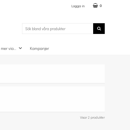
Logga in
0
 mer via...
Kampanjer
Visar 2 produkter