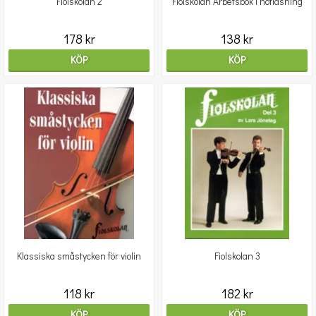
Fiolskolan 2
Fiolskolan Arbetsbok i notläsning
178 kr
138 kr
KÖP
KÖP
Klassiska småstycken för violin
Fiolskolan 3
118 kr
182 kr
KÖP
KÖP