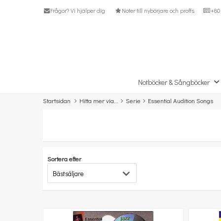
Frågor? Vi hjälper dig
Noter till nybörjare och proffs
+80 
Notböcker & Sångböcker
Startsidan
Hitta mer via...
Serie
Essential Audition Songs
Sortera efter