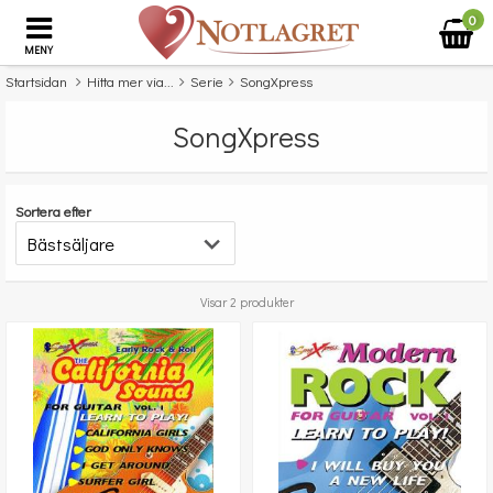
0
MENY
Startsidan
Hitta mer via...
Serie
SongXpress
SongXpress
Sortera efter
Visar 2 produkter