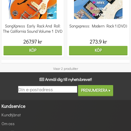
SongXpress Early Rock And Roll:
Songxpress: Modern Rock 1 (DVD)
The California Sound Volume 1 DVD
267.97 kr
273.9 kr
KÖP
KÖP
Visar 2 produkter
Anmäl dig till nyhetsbrevet!
Kundservice
Kundtjänst
Om oss