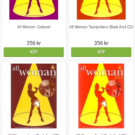
All Woman: Cabaret
All Woman Tearjerkers (Book And CD)
356 kr
356 kr
KÖP
KÖP