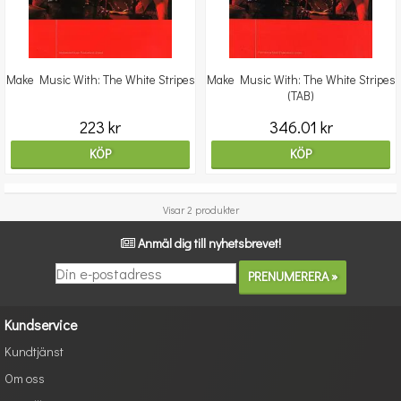
Make Music With: The White Stripes
Make Music With: The White Stripes
(TAB)
223 kr
346.01 kr
KÖP
KÖP
Visar 2 produkter
Anmäl dig till nyhetsbrevet!
Kundservice
Kundtjänst
Om oss