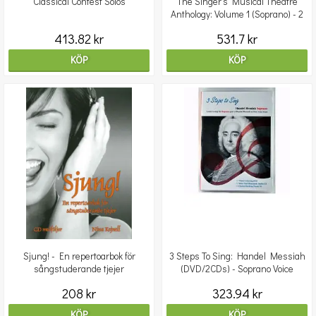
Classical Contest Solos
The Singer's Musical Theatre
Anthology: Volume 1 (Soprano) - 2
CDs
413.82 kr
531.7 kr
KÖP
KÖP
Sjung! - En repertoarbok för
3 Steps To Sing: Handel Messiah
sångstuderande tjejer
(DVD/2CDs) - Soprano Voice
208 kr
323.94 kr
KÖP
KÖP