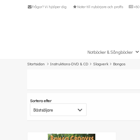
Frågor? Vi hjälper dig
Noter till nybörjare och proffs
+80 
Notböcker & Sångböcker
Startsidan
Instruktions-DVD & CD
Slagverk
Bongos
Sortera efter