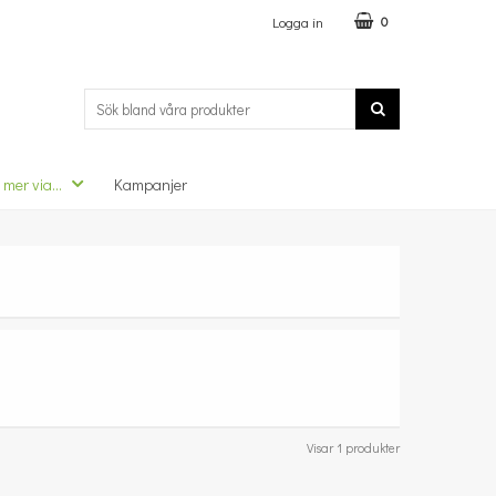
Logga in
0
 mer via...
Kampanjer
Visar 1 produkter