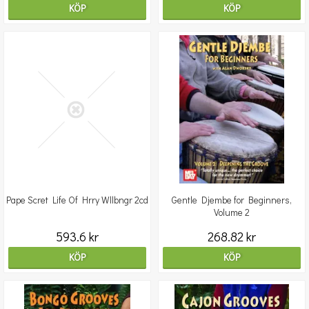
KÖP
KÖP
Pape Scret Life Of Hrry Wllbngr 2cd
Gentle Djembe for Beginners,
Volume 2
593.6 kr
268.82 kr
KÖP
KÖP