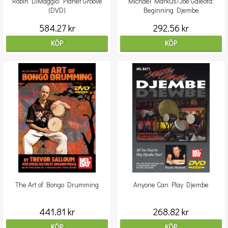
Robin DiMaggio: Planet Groove
Michael Markus/Joe Galeota:
(DVD)
Beginning Djembe
584.27 kr
292.56 kr
KÖP
KÖP
The Art of Bongo Drumming
Anyone Can Play Djembe
441.81 kr
268.82 kr
KÖP
KÖP