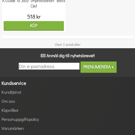
A Guide To Jazz Improvisation: Bass
Clef
518 kr
KÖP
Visar 3 produkter
Anmäl dig till nyhetsbrevet!
Kundservice
Kundtjänst
Om oss
Köpvillkor
Personuppgiftspolicy
Varumärken