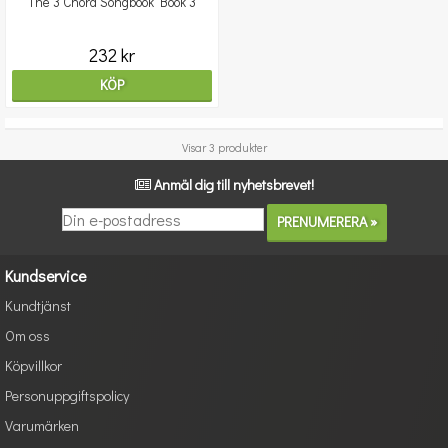
The 3 Chord Songbook Book 3
232 kr
KÖP
Visar 3 produkter
Anmäl dig till nyhetsbrevet!
Kundservice
Kundtjänst
Om oss
Köpvillkor
Personuppgiftspolicy
Varumärken