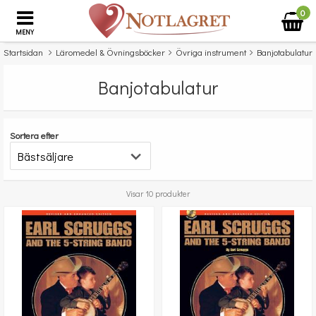
0
MENY
Startsidan
Läromedel & Övningsböcker
Övriga instrument
Banjotabulatur
Banjotabulatur
Sortera efter
Visar 10 produkter