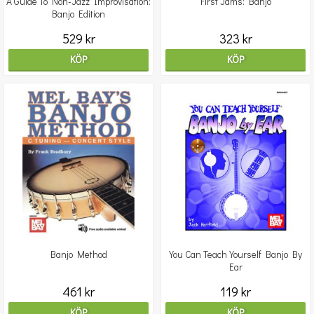
A Guide To Non-Jazz Improvisation:
First Jams: Banjo
Banjo Edition
529 kr
323 kr
KÖP
KÖP
Banjo Method
You Can Teach Yourself Banjo By
Ear
461 kr
119 kr
KÖP
KÖP