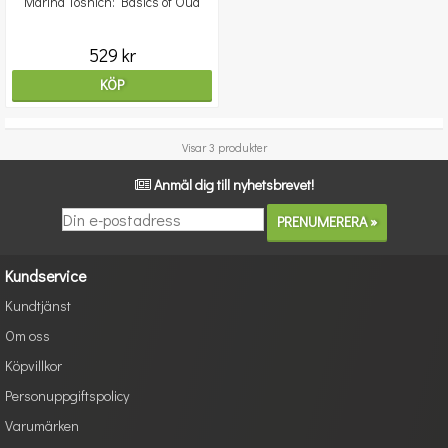
Marina Toshich: Basics of Oud
529 kr
KÖP
Visar 3 produkter
Anmäl dig till nyhetsbrevet!
Kundservice
Kundtjänst
Om oss
Köpvillkor
Personuppgiftspolicy
Varumärken